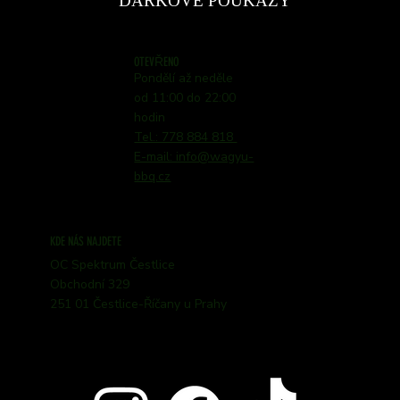
DÁRKOVÉ POUKAZY
OTEVŘENO
Pondělí až neděle
od 11:00 do 22:00
hodin
Tel.: 778 884 818
E-mail: info@wagyu-
bbq.cz
KDE NÁS NAJDETE
OC Spektrum Čestlice
Obchodní 329
251 01 Čestlice-Říčany u Prahy