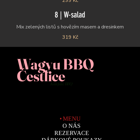
299 Kč
8 | W-salad
319 Kč
Wagyu BBQ
Čestlice
Korejské BBQ
MENU
O NÁS
REZERVACE