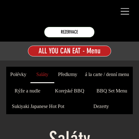
REZERVACE
ALL YOU CAN EAT - Menu
Polévky
Saláty
Předkrmy
á la carte / denní menu
Rýže a nudle
Korejské BBQ
BBQ Set Menu
Sukiyaki Japanese Hot Pot
Dezerty