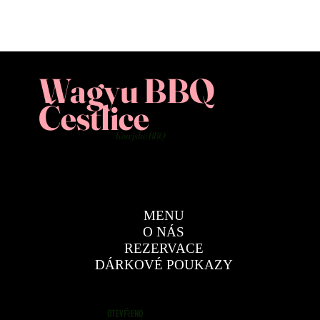
Wagyu BBQ
Čestlice
Korejské BBQ
MENU
O NÁS
REZERVACE
DÁRKOVÉ POUKAZY
OTEVŘENO