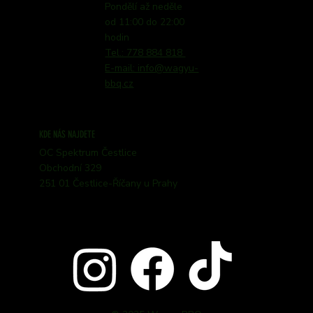
Pondělí až neděle
od 11:00 do 22:00
hodin
Tel.: 778 884 818
E-mail: info@wagyu-
bbq.cz
KDE NÁS NAJDETE
OC Spektrum Čestlice
Obchodní 329
251 01 Čestlice-Říčany u Prahy