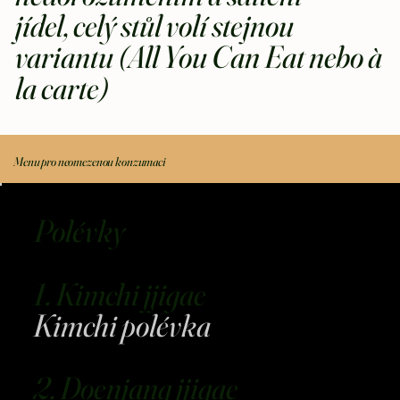
jídel,
celý stůl volí stejnou
variantu (All You Can Eat nebo à
la carte)
Menu pro neomezenou konzumaci
Polévky
1. Kimchi jjigae
Kimchi polévka
2. Doenjang jjigae