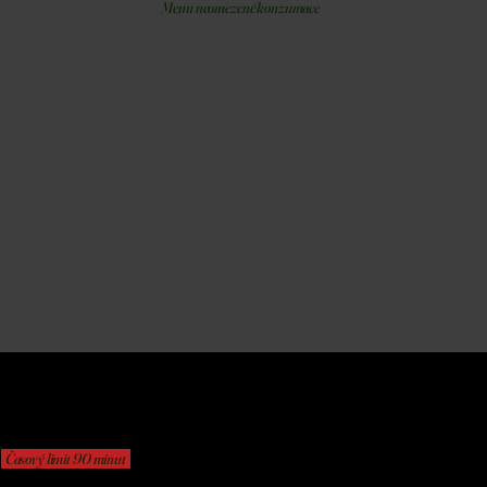
Menu neomezené konzumace
Časový limit 90 minut