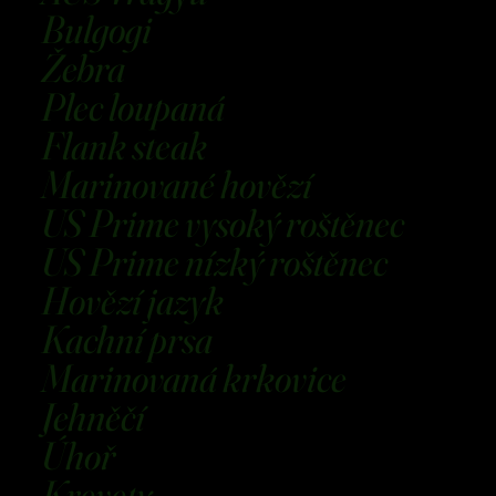
Bulgogi
Žebra
Plec loupaná
Flank steak
Marinované hovězí
US Prime vysoký roštěnec
US Prime nízký roštěnec
Hovězí jazyk
Kachní prsa
Marinovaná krkovice
Jehněčí
Úhoř
Krevety