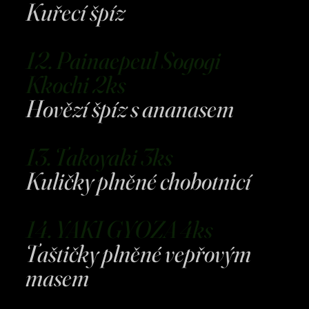
Kuřecí špíz
12. Painaepeul Sogogi
Kkochi 2ks
Hovězí špíz s ananasem
13. Takoyaki 3ks
Kuličky plněné chobotnicí
14. YAKI GYOZA 4ks
Taštičky plněné vepřovým
masem