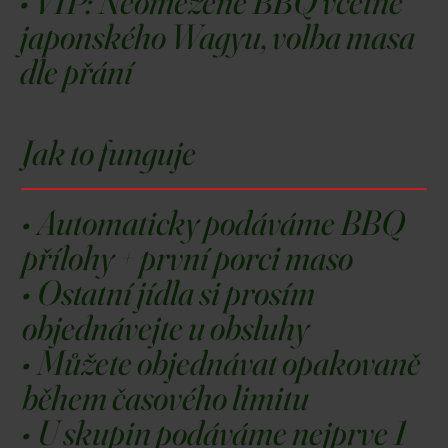
• VIP:
Neomezené BBQ včetně
japonského Wagyu, volba masa
dle přání
Jak to funguje
• Automaticky podáváme BBQ
přílohy + první porci maso
• Ostatní jídla si prosím
objednávejte u obsluhy
• Můžete objednávat opakovaně
během časového limitu
• U skupin podáváme nejprve 1