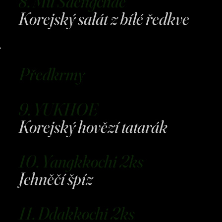
8. Mu Saengchae
Korejský salát z bílé ředkve
Předkrmy
9. YUKHOE
Korejský hovězí tatarák
10. Yangkkochi 2ks
Jehněčí špíz
11. Ddakkochi 2ks