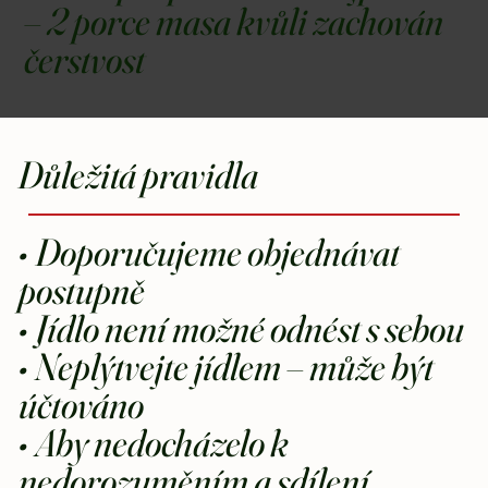
– 2 porce masa kvůli zachován
čerstvost
Důležitá pravidla
• Doporučujeme objednávat
postupně
• Jídlo není možné odnést s sebou
• Neplýtvejte jídlem – může být
účtováno
• Aby nedocházelo k
nedorozuměním a sdílení