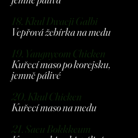
18. Kkul Dwaeji Galbi
Vepřová žebírka na medu
19. Yangnyeom Chicken
Kuřecí maso po korejsku,
jemně pálivé
20. Kkul Chicken
Kuřecí maso na medu
21. Saeu Bokkkeum