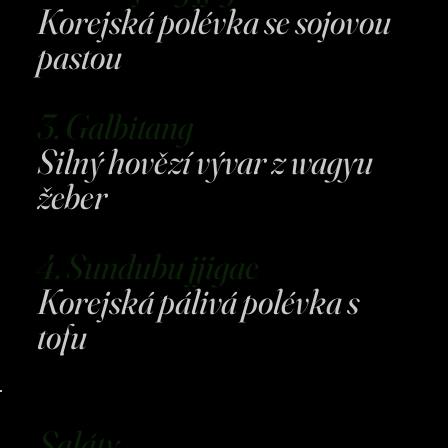
Korejská polévka se sojovou
pastou
3. Galbitang
Silný hovězí vývar z wagyu
žeber
4. Sundubu jjigae
Korejská pálivá polévka s
tofu
Saláty