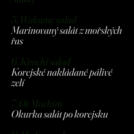
5. Wakame salad
Marinovaný salát z mořských
řas
6. Kimchi salad
Korejské nakládané pálivé
zelí
7. Oi Muchim
Okurka salát po korejsku