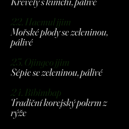
Krevety s kimchi, pálivé
22. Haemul jjim
Mořské plody se zeleninou,
pálivé
23. Ojingeo jjim
Sépie se zeleninou, pálivé
24. Bibimbap
Tradiční korejský pokrm z
rýže