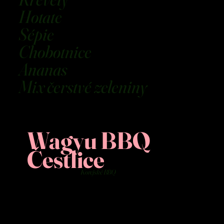
Hotate
Sépie
Chobotnice
Ananas
Mix čerstvé zeleniny
Wagyu BBQ
Čestlice
Korejské BBQ