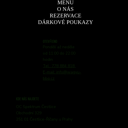
MENU
O NÁS
REZERVACE
DÁRKOVÉ POUKAZY
OTEVŘENO
Pondělí až neděle
od 11:00 do 22:00
hodin
Tel.: 778 884 818
E-mail: info@wagyu-
bbq.cz
KDE NÁS NAJDETE
OC Spektrum Čestlice
Obchodní 329
251 01 Čestlice-Říčany u Prahy