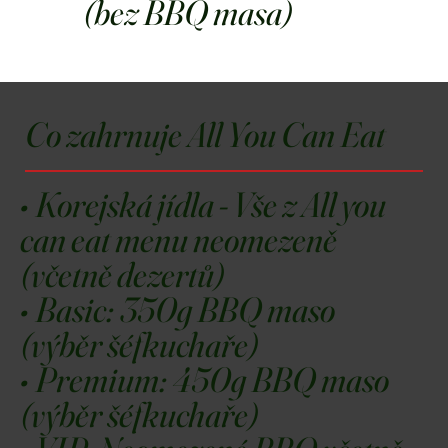
(bez BBQ masa)
Co zahrnuje All You Can Eat
• Korejská jídla -
Vše z All you
can eat menu neomezeně
(včetně dezertů)
• Basic:
350g BBQ maso
(výběr šéfkuchaře)
• Premium:
450g BBQ maso
(výběr šéfkuchaře)