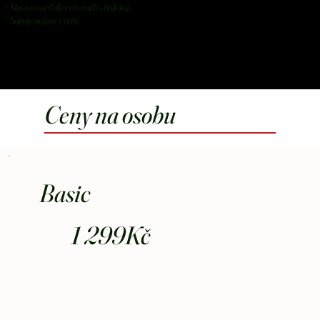
* Maso na gril dle vybraného balíčku.
* Nápoje nejsou v ceně
Ceny na osobu
Basic
1 299Kč