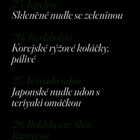
25. Japchae
Skleněné nudle se zeleninou
26. Tteokbokki
Korejské rýžové koláčky,
pálivé
27. Teriyaki udon
Japonské nudle udon s
teriyaki omáčkou
28. Bokkkeum Shin
Ramyeon