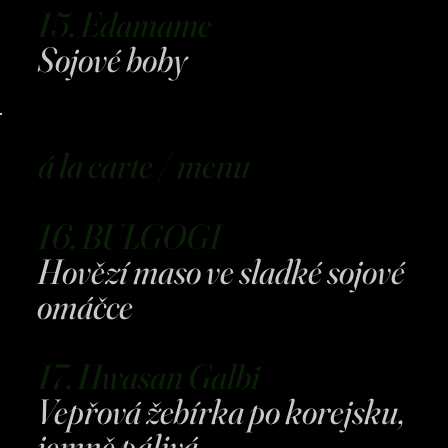
15. Edamame
Sojové boby
á la carte / menu
16. BULGOGI
Hovězí maso ve sladké sojové
omáčce
17. Hwasan Galbi
Vepřová žebírka po korejsku,
jemně pálivá