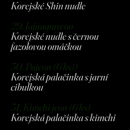
Korejské Shin nudle
29. Jajangmyeon
Korejské nudle s černou
fazolovou omáčkou
30. Pajeon (6 ks))
Korejská palačinka s jarní
cibulkou
31. Kimchi jeon (6 ks)
Korejská palačinka s kimchi