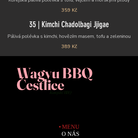
Korejská pálivá polévka s tofu, vejcem a mořskými plody
359 Kč
35 | Kimchi Chadolbagi Jjigae
Pálivá polévka s kimchi, hovězím masem, tofu a zeleninou
389 Kč
Wagyu BBQ
Čestlice
Korejské BBQ
MENU
O NÁS