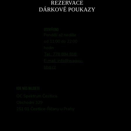
REZERVACE
DÁRKOVÉ POUKAZY
OTEVŘENO
Pondělí až neděle
od 11:00 do 22:00
hodin
Tel.: 778 884 818
E-mail: info@wagyu-
bbq.cz
KDE NÁS NAJDETE
OC Spektrum Čestlice
Obchodní 329
251 01 Čestlice-Říčany u Prahy