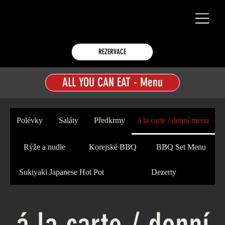
REZERVACE
ALL YOU CAN EAT - Menu
Polévky
Saláty
Předkrmy
á la carte / denní menu
Rýže a nudle
Korejské BBQ
BBQ Set Menu
Sukiyaki Japanese Hot Pot
Dezerty