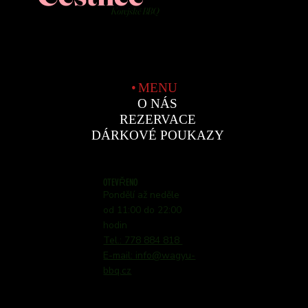
Korejské BBQ
MENU
O NÁS
REZERVACE
DÁRKOVÉ POUKAZY
OTEVŘENO
Pondělí až neděle
od 11:00 do 22:00
hodin
Tel.: 778 884 818
E-mail: info@wagyu-
bbq.cz