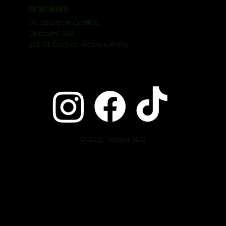
KDE NÁS NAJDETE
OC Spektrum Čestlice
Obchodní 329
251 01 Čestlice-Říčany u Prahy
© 2025 Wagyu BBQ