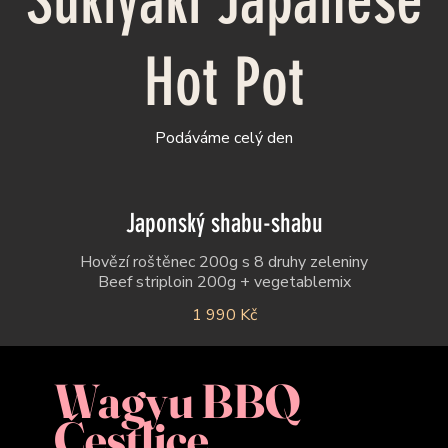
Sukiyaki Japanese
Hot Pot
Podáváme celý den
Japonský shabu-shabu
Hovězí roštěnec 200g s 8 druhy zeleniny
Beef striploin 200g + vegetablemix
1 990 Kč
Wagyu BBQ
Čestlice