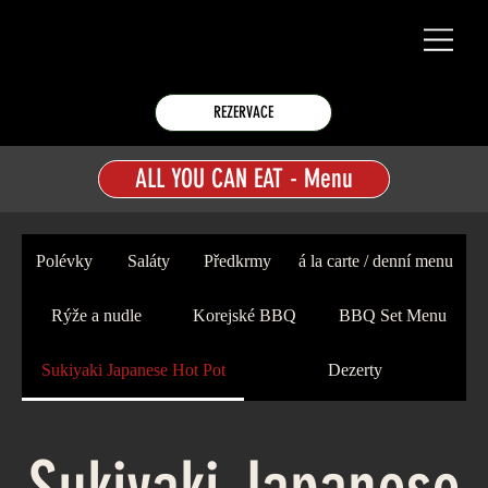
REZERVACE
ALL YOU CAN EAT - Menu
Polévky
Saláty
Předkrmy
á la carte / denní menu
Rýže a nudle
Korejské BBQ
BBQ Set Menu
Sukiyaki Japanese Hot Pot
Dezerty