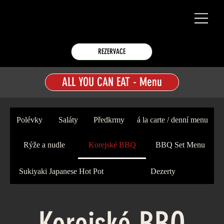
REZERVACE
ALL YOU CAN EAT - Menu
Polévky
Saláty
Předkrmy
á la carte / denní menu
Rýže a nudle
Korejské BBQ
BBQ Set Menu
Sukiyaki Japanese Hot Pot
Dezerty