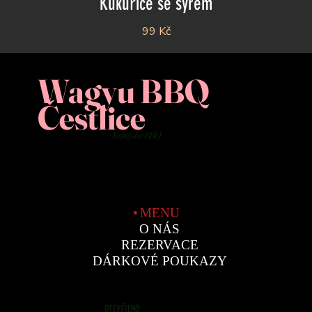
Kukuřice se sýrem
99 Kč
Wagyu BBQ
Čestlice
Korejské BBQ
MENU
O NÁS
REZERVACE
DÁRKOVÉ POUKAZY
OTEVŘENO