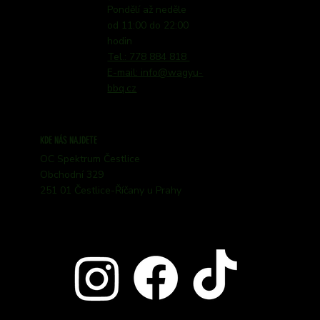
Pondělí až neděle
od 11:00 do 22:00
hodin
Tel.: 778 884 818
E-mail: info@wagyu-
bbq.cz
KDE NÁS NAJDETE
OC Spektrum Čestlice
Obchodní 329
251 01 Čestlice-Říčany u Prahy